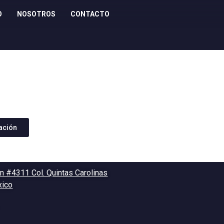
O
NOSOTROS
CONTACTO
zación
n #4311 Col. Quintas Carolinas
xico