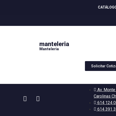
CATÁLOG
manteleria
Manteleria
Solicitar Coti
Av. Monte
Carolinas C
614 124 
614 391 