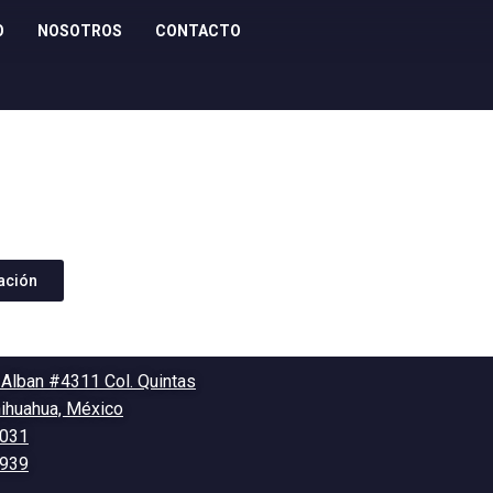
O
NOSOTROS
CONTACTO
zación
 Alban #4311 Col. Quintas
hihuahua, México
0031
3939