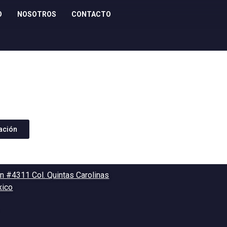
O
NOSOTROS
CONTACTO
zación
n #4311 Col. Quintas Carolinas
xico